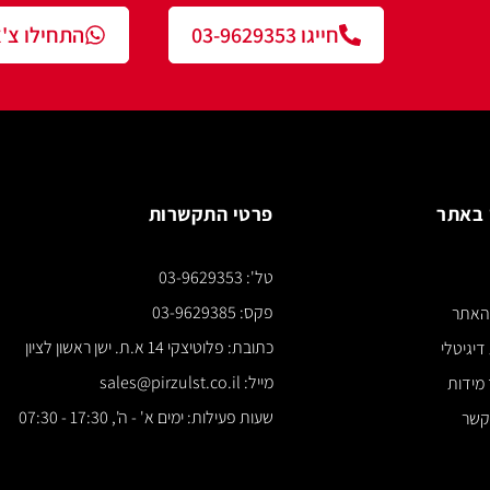
חייגו 03-9629353
התחילו צ'אט עם נציג
פרטי התקשרות
צור ק
טל': 03-9629353
*** א
פקס: 03-9629385
כתובת: פלוטיצקי 14 א.ת. ישן ראשון לציון
מייל: sales@pirzulst.co.il
שעות פעילות: ימים א' - ה', 17:30 - 07:30