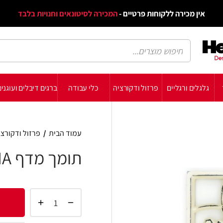
דף הב
ת פרטיים -
המכירה לסיטונאים וחנויות בלבד
הבלוג
הת
רזול ודקורציה
כלי עבודה
ברגים דיבלים ועוגנים
עשה זאת בעצמך
תומכ
עמוד הבית
/
פרזול ודקורציה
/
פרזול מושחר
/
תומך
תומך מדף INDIA
הוסף 