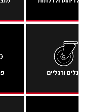
לים ורגליים
פרזול ודקורציה