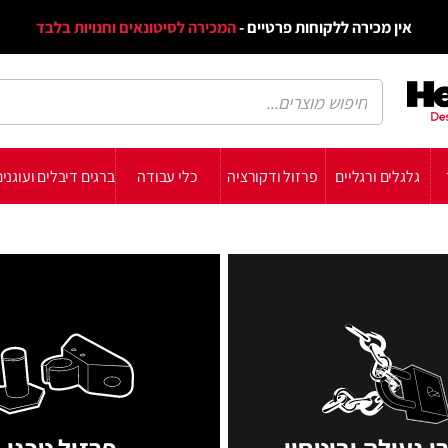
דף הב
ות פרטיים -
המכירה לסיטונאים וחנויות בלבד
הבלוג
הת
רזול ודקורציה
כלי עבודה
ברגים דיבלים ועוגנים
עשה זאת בעצמך
תומכ
ון
פרזול טכני