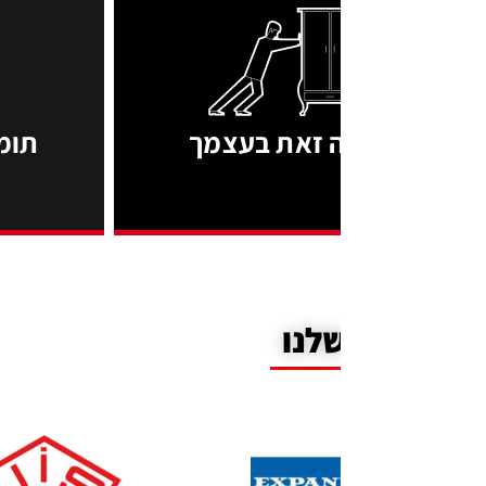
 זאת בעצמך
תומכי מדף ומדפ
לנו