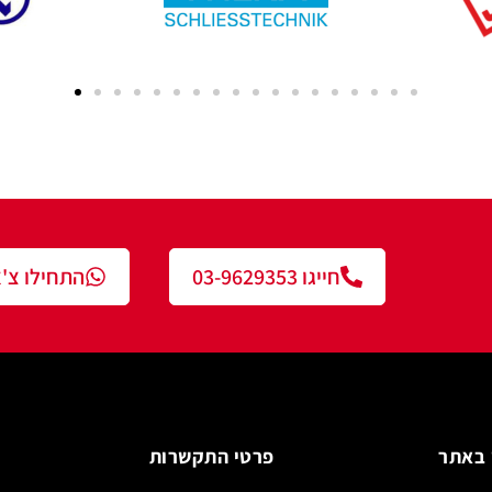
חייגו 03-9629353
התחילו צ'אט עם נציג
פרטי התקשרות
צור 