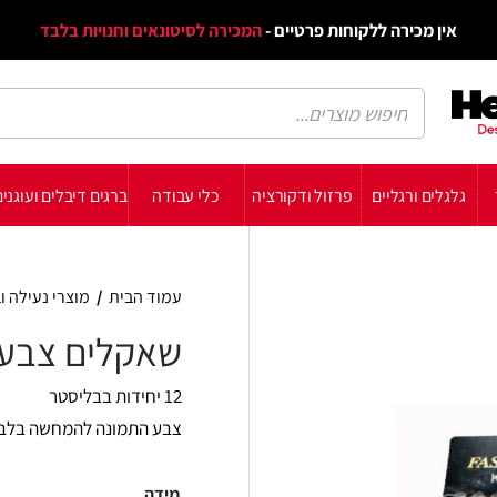
דף הב
ת פרטיים -
המכירה לסיטונאים וחנויות בלבד
הבלוג
הת
רזול ודקורציה
כלי עבודה
ברגים דיבלים ועוגנים
עשה זאת בעצמך
תומכ
עמוד הבית
/
מוצרי נעילה וביטחון
/
מחזיקי מפתחו
שאקלים צבעוניים
12 יחידות בבליסטר
צבע התמונה להמחשה בלבד
מידה