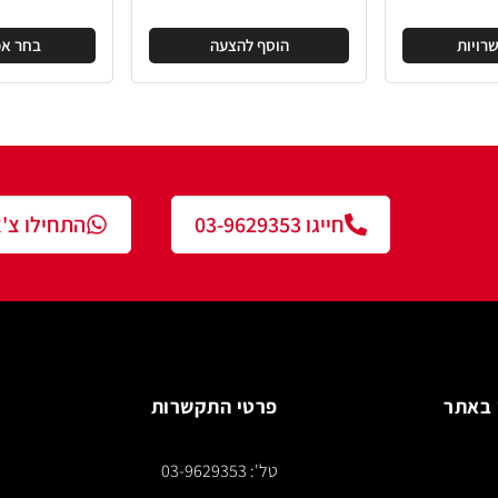
הוסף להצעה
בחר אפשרויות
חייגו 03-9629353
התחילו צ'אט עם נציג
פרטי התקשרות
צור ק
טל': 03-9629353
*** א