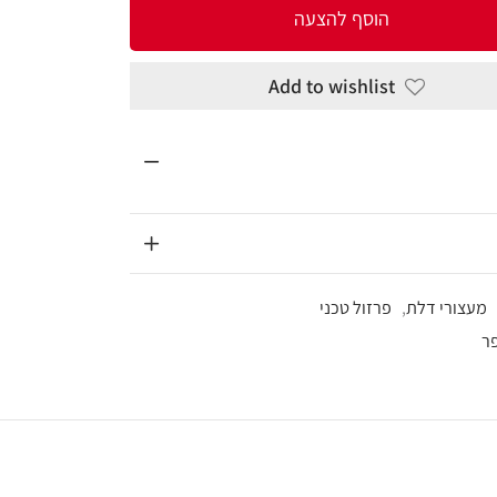
להצעה
Add to wi
כני