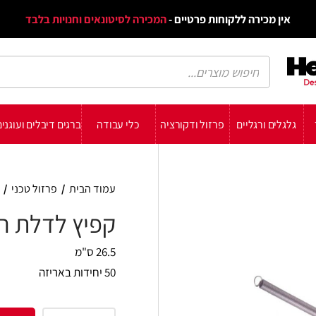
דף הב
ת פרטיים -
המכירה לסיטונאים וחנויות בלבד
הבלוג
הת
רזול ודקורציה
כלי עבודה
ברגים דיבלים ועוגנים
עשה זאת בעצמך
תומכ
עמוד הבית
/
פרזול טכני
/
מעצורי דלת
/
קפיץ לד
קפיץ לדלת רשת
26.5 ס"מ
50 יחידות באריזה