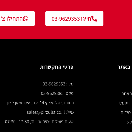
חייגו 03-9629353
התחילו צ'אט עם נציג
פרטי התקשרות
צור ק
טל': 03-9629353
*** א
פקס: 03-9629385
כתובת: פלוטיצקי 14 א.ת. ישן ראשון לציון
מייל: sales@pirzulst.co.il
שעות פעילות: ימים א' - ה', 17:30 - 07:30