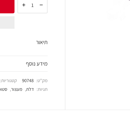
הוסף 
shlist
תיאור
מידע נוסף
מק"ט:
90748
קטגוריות:
מעצורי דלת
,
פרזול ט
תגיות:
דלת
,
מעצור
,
סטופר