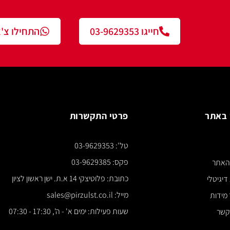
חייגו 03-9629353
התחילו צ'אט עם נציג
פרטי התקשרות
צור ק
טל': 03-9629353
*** א
פקס: 03-9629385
כתובת: פלוטיצקי 14 א.ת. ישן ראשון לציון
מייל: sales@pirzulst.co.il
שעות פעילות: ימים א' - ה', 17:30 - 07:30