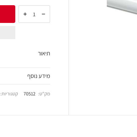
הוסף 
shlist
תיאור
מידע נוסף
מק"ט:
70512
קטגוריות:
פרזול טכני
,
צינורות