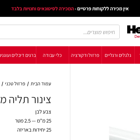
דף הב
ת פרטיים -
המכירה לסיטונאים וחנויות בלבד
הבלוג
הת
רזול ודקורציה
כלי עבודה
ברגים דיבלים ועוגנים
עשה זאת בעצמך
תומכ
עמוד הבית
/
פרזול טכני
/
צינורות
/
צינור תליה מ
צינור תליה מצופה
צבע לבן
25 מ"מ — 2.5 מטר
25 יחידות באריזה