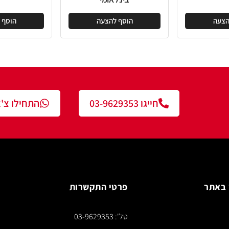
הוסף להצעה
הוסף להצעה
חייגו 03-9629353
התחילו צ'אט עם נציג
פרטי התקשרות
צור ק
טל': 03-9629353
*** א