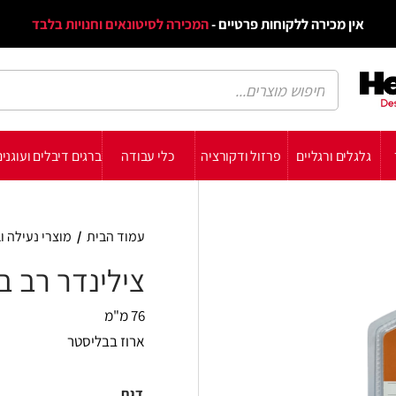
דף הב
ת פרטיים -
המכירה לסיטונאים וחנויות בלבד
הבלוג
הת
רזול ודקורציה
כלי עבודה
ברגים דיבלים ועוגנים
עשה זאת בעצמך
תומכ
עמוד הבית
/
מוצרי נעילה וביטחון
/
מנעולים
/
ציל
צילינדר רב בריח קילוקס
76 מ"מ
ארוז בבליסטר
דגם