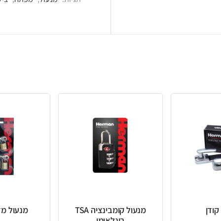
מנעול קומבינציה TSA
מנעול מזוודה פליז
בינלאומי