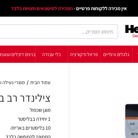
דף הב
ת פרטיים -
המכירה לסיטונאים וחנויות בלבד
הבלוג
הת
רזול ודקורציה
כלי עבודה
ברגים דיבלים ועוגנים
עשה זאת בעצמך
תומכ
עמוד הבית
/
מוצרי נעילה וביטחון
/
מנעולים
/
ציל
צילינדר רב בריח לוקסיס
מוגן שכפול
1 יחידה בבליסטר
10 בליסטרים באריזה
התמונה להמחשה בלבד