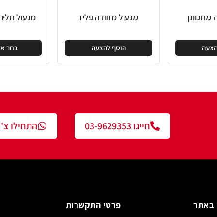
מנעול מזוודה פליז
מנעול תליה אוזן בינונית
הוסף להצעה
בחר אפשרויות
חייגו 03-9629353
התחילו צ'אט עם נציג
פרטי התקשרות
צור ק