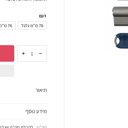
דגם
76 מ"מ גלגל
76 מ"מ גלגל + כפתור
הוסף 
shlist
תיאור
מידע נוסף
מק"ט:
לקבלת מק"ט יש לבחור את הדגם הרצוי