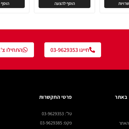
הוסף להצעה
הוסף להצעה
חייגו 03-9629353
התחילו צ'אט עם נציג
פרטי התקשרות
צור ק
טל': 03-9629353
*** א
פקס: 03-9629385