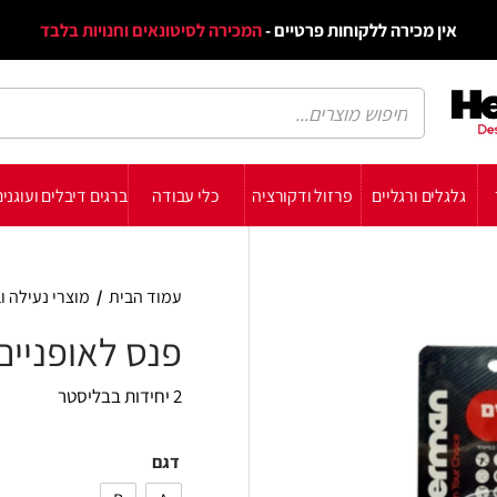
דף הב
ת פרטיים -
המכירה לסיטונאים וחנויות בלבד
הבלוג
הת
רזול ודקורציה
כלי עבודה
ברגים דיבלים ועוגנים
עשה זאת בעצמך
תומכ
עמוד הבית
/
מוצרי נעילה וביטחון
/
מנעולי אופנוע 
פנס לאופניים
2 יחידות בבליסטר
דגם