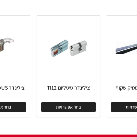
צילינדר טיטליום TI12
צילינדר BRAVUS מודולרי
בחר אפשרויות
בחר אפשרויות