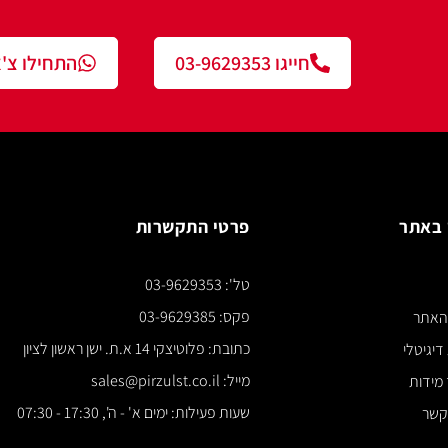
חייגו 03-9629353
התחילו צ'אט עם נציג
פרטי התקשרות
צור ק
טל': 03-9629353
*** א
פקס: 03-9629385
כתובת: פלוטיצקי 14 א.ת. ישן ראשון לציון
מייל: sales@pirzulst.co.il
שעות פעילות: ימים א' - ה', 17:30 - 07:30