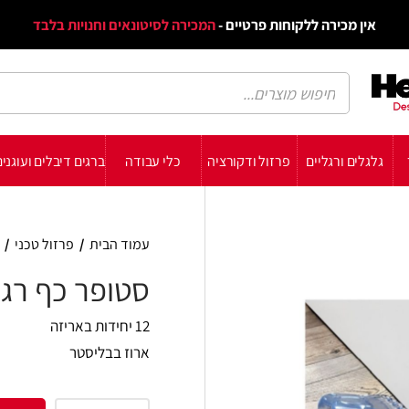
דף הב
ת פרטיים -
המכירה לסיטונאים וחנויות בלבד
הבלוג
הת
רזול ודקורציה
כלי עבודה
ברגים דיבלים ועוגנים
עשה זאת בעצמך
תומכ
עמוד הבית
/
פרזול טכני
/
מעצורי דלת
/
סטופר כ
סטופר כף רגל
12 יחידות באריזה
ארוז בבליסטר