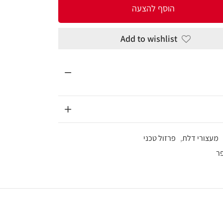
להצעה
Add to wi
כני