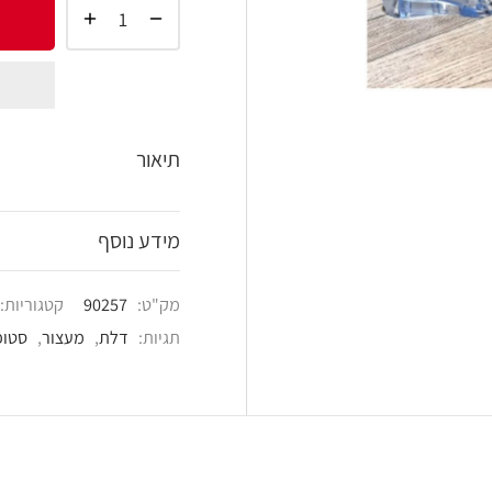
הוסף 
shlist
תיאור
מידע נוסף
מק"ט:
90257
קטגוריות:
מעצורי דלת
,
פרזול ט
תגיות:
דלת
,
מעצור
,
סטופר