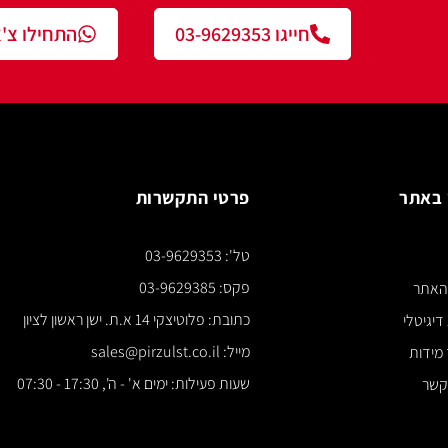
חייגו 03-9629353
התחילו צ'אט עם נציג
פרטי התקשרות
צור ק
טל': 03-9629353
*** א
פקס: 03-9629385
כתובת: פלוטיצקי 14 א.ת. ישן ראשון לציון
מייל: sales@pirzulst.co.il
שעות פעילות: ימים א' - ה', 17:30 - 07:30