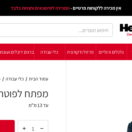
דף הב
ת פרטיים -
המכירה לסיטונאים וחנויות בלבד
הבלוג
הת
רזול ודקורציה
כלי עבודה
ברגים דיבלים ועוגנים
עשה זאת בעצמך
תומכ
עמוד הבית
/
כלי עבודה
/
כלי עבודה מקצועיים
/
מ
מפתח לפוטר
עד 13 מ"מ
הוסף 