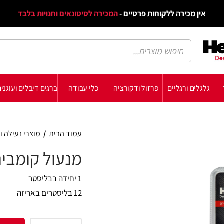
דף הב
ת פרטיים -
המכירה לסיטונאים וחנויות בלבד
הבלוג
הת
רזול ודקורציה
כלי עבודה
ברגים דיבלים ועוגנים
עשה זאת בעצמך
תומכ
עמוד הבית
/
מוצרי נעילה וביטחון
/
מנעולים
/
מנע
מנעול קומבינציה
1 יחידה בבליסטר
12 בליסטרים באריזה