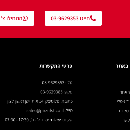
חייגו 03-9629353
התחילו צ'אט עם נציג
פרטי התקשרות
צור ק
טל': 03-9629353
*** א
פקס: 03-9629385
כתובת: פלוטיצקי 14 א.ת. ישן ראשון לציון
מייל: sales@pirzulst.co.il
שעות פעילות: ימים א' - ה', 17:30 - 07:30