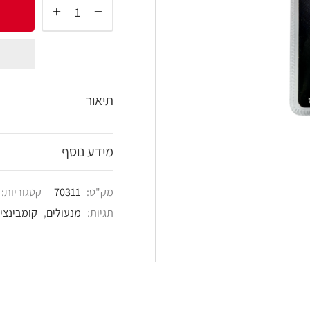
הוסף 
shlist
תיאור
מידע נוסף
מק"ט:
70311
קטגוריות:
מוצרי נעילה וביטחון
,
תגיות:
מנעולים
,
קומבינציה