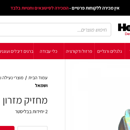
דף הב
ת פרטיים -
המכירה לסיטונאים וחנויות בלבד
הבלוג
הת
רזול ודקורציה
כלי עבודה
ברגים דיבלים ועוגנים
עשה זאת בעצמך
תומכ
עמוד הבית
/
מוצרי נעילה וביטחון
/
מוצרי בטיחות 
ושמאל
מחזיק מזרון ימין ושמאל
2 יחידות בבליסטר