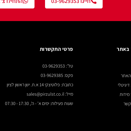
חייגו 03-9629353
התחילו צ'אט עם נציג
פרטי התקשרות
צור ק
טל': 03-9629353
*** א
פקס: 03-9629385
כתובת: פלוטיצקי 14 א.ת. ישן ראשון לציון
מייל: sales@pirzulst.co.il
שעות פעילות: ימים א' - ה', 17:30 - 07:30