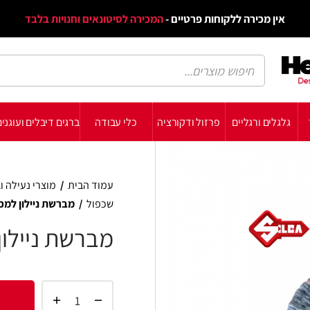
דף הב
ת פרטיים -
המכירה לסיטונאים וחנויות בלבד
הבלוג
הת
רזול ודקורציה
כלי עבודה
ברגים דיבלים ועוגנים
עשה זאת בעצמך
תומכ
עמוד הבית
/
מוצרי נעילה וביטחון
/
מכונות שכפול 
שכפול
/
מברשת ניילון למכונת שכפול FLASH
מברשת ניילון למכונת שכפול 
הוסף 