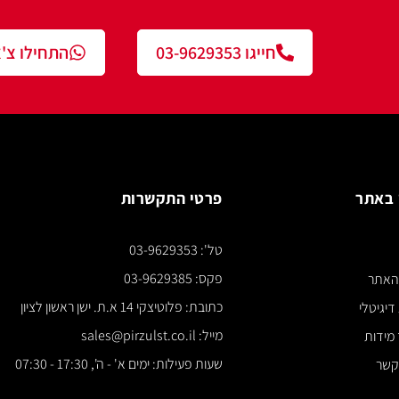
חייגו 03-9629353
התחילו צ'אט עם נציג
פרטי התקשרות
צור ק
טל': 03-9629353
*** א
פקס: 03-9629385
כתובת: פלוטיצקי 14 א.ת. ישן ראשון לציון
מייל: sales@pirzulst.co.il
שעות פעילות: ימים א' - ה', 17:30 - 07:30