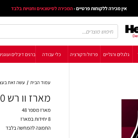
דף הב
ת פרטיים -
המכירה לסיטונאים וחנויות בלבד
הבלוג
הת
רזול ודקורציה
כלי עבודה
ברגים דיבלים ועוגנים
עשה זאת בעצמך
תומכ
עמוד הבית
/
עשה זאת בעצמך
/
מארזים
/
מארז וו רש
מארז וו רש 50 מ"מ
מארז מספר 48
8 יחידות במארז
התמונה להמחשה בלבד