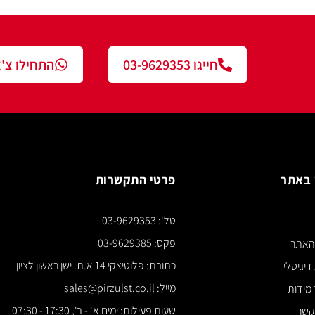
חייגו 03-9629353
התחילו צ'אט עם נציג
פרטי התקשרות
צור ק
טל': 03-9629353
*** א
פקס: 03-9629385
כתובת: פלוטיצקי 14 א.ת. ישן ראשון לציון
מייל: sales@pirzulst.co.il
שעות פעילות: ימים א' - ה', 17:30 - 07:30