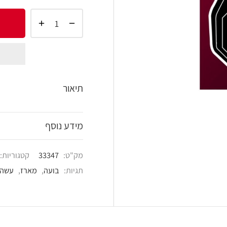
הוסף 
shlist
תיאור
מידע נוסף
מק"ט:
33347
קטגוריות:
מארזים
,
עשה זאת ב
תגיות:
בועה
,
מארז
,
עשה זאת בעצמך