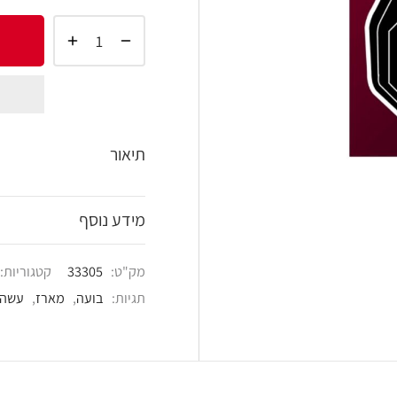
הוסף 
shlist
תיאור
מידע נוסף
מק"ט:
33305
קטגוריות:
מארזים
,
עשה זאת ב
תגיות:
בועה
,
מארז
,
עשה זאת בעצמך