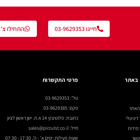
חייגו 03-9629353
התחילו צ'אט עם נציג
פרטי התקשרות
צור ק
טל': 03-9629353
*** א
פקס: 03-9629385
כתובת: פלוטיצקי 14 א.ת. ישן ראשון לציון
מייל: sales@pirzulst.co.il
שעות פעילות: ימים א' - ה', 17:30 - 07:30