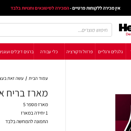
דף הב
ת פרטיים -
המכירה לסיטונאים וחנויות בלבד
הבלוג
הת
רזול ודקורציה
כלי עבודה
ברגים דיבלים ועוגנים
עשה זאת בעצמך
תומכ
עמוד הבית
/
עשה זאת בעצמך
/
מארזים
/
מארז בר
מארז בריח אלומיניום "1.5
מארז מספר 5
1 יחידה במארז
התמונה להמחשה בלבד