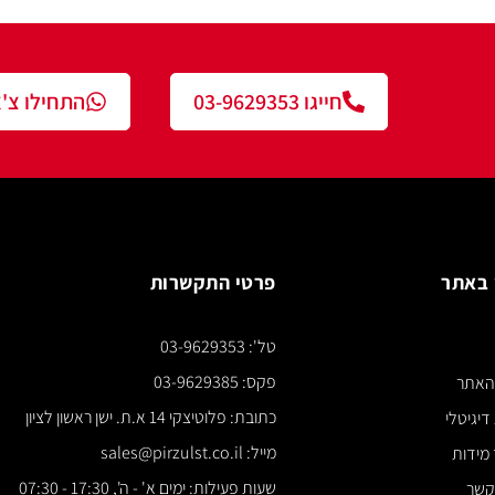
חייגו 03-9629353
התחילו צ'אט עם נציג
פרטי התקשרות
צור ק
טל': 03-9629353
*** א
פקס: 03-9629385
כתובת: פלוטיצקי 14 א.ת. ישן ראשון לציון
מייל: sales@pirzulst.co.il
שעות פעילות: ימים א' - ה', 17:30 - 07:30