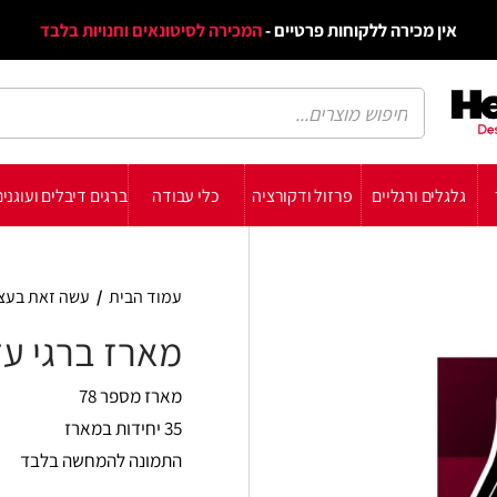
דף הב
ת פרטיים -
המכירה לסיטונאים וחנויות בלבד
הבלוג
הת
רזול ודקורציה
כלי עבודה
ברגים דיבלים ועוגנים
עשה זאת בעצמך
תומכ
עמוד הבית
/
עשה זאת בעצמך
/
מארזים
/
מארז בר
מארז ברגי עדש + דיבל 7 מ"מ
מארז מספר 78
35 יחידות במארז
התמונה להמחשה בלבד