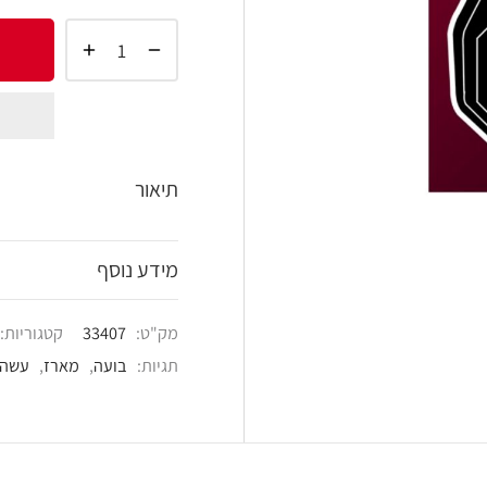
הוסף 
shlist
תיאור
מידע נוסף
מק"ט:
33407
קטגוריות:
מארזים
,
עשה זאת ב
תגיות:
בועה
,
מארז
,
עשה זאת בעצמך