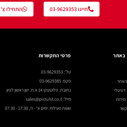
חייגו 03-9629353
התחילו צ'אט עם נציג
פרטי התקשרות
צור ק
טל': 03-9629353
*** א
פקס: 03-9629385
כתובת: פלוטיצקי 14 א.ת. ישן ראשון לציון
מייל: sales@pirzulst.co.il
שעות פעילות: ימים א' - ה', 17:30 - 07:30