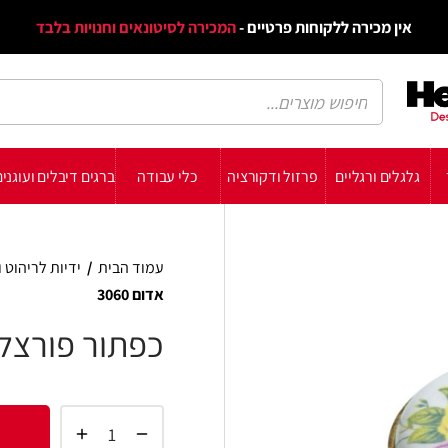
דף הב
ת פרטיים -
המכירה לסיטונאים וחנויות בלבד
הבלוג
הת
רזול ודקורציה
כלי עבודה
ברגים דיבלים ועוגנים
עשה זאת בעצמך
תומכ
עמוד הבית
/
ידיות לריהוט ולדלתות
/
ידיות לריהו
אדום 3060
כפתור פורצלן פרחים צהוב 
הוסף 