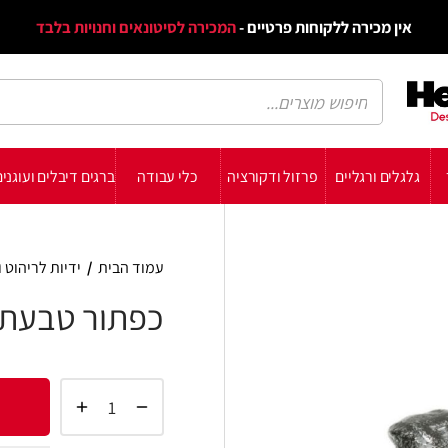
דף הב
ת פרטיים -
המכירה לסיטונאים וחנויות בלבד
הבלוג
הת
רזול ודקורציה
כלי עבודה
ברגים דיבלים ועוגנים
עשה זאת בעצמך
תומכ
עמוד הבית
/
ידיות לריהוט ולדלתות
/
ידיות לריהו
כפתור טבעת 954
הוסף 