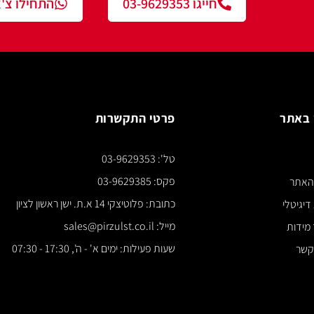
חייגו 03-9629353
התחילו צ'אט עם נציג
פרטי התקשרות
צור ק
טל': 03-9629353
*** א
פקס: 03-9629385
כתובת: פלוטיצקי 14 א.ת. ישן ראשון לציון
מייל: sales@pirzulst.co.il
שעות פעילות: ימים א' - ה', 17:30 - 07:30