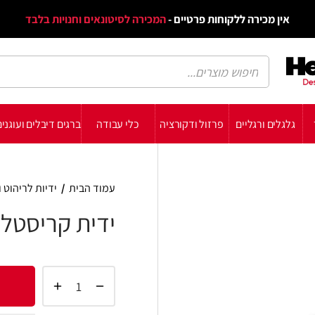
דף הב
ת פרטיים -
המכירה לסיטונאים וחנויות בלבד
הבלוג
הת
רזול ודקורציה
כלי עבודה
ברגים דיבלים ועוגנים
עשה זאת בעצמך
תומכ
עמוד הבית
/
ידיות לריהוט ולדלתות
/
ידיות לריהו
ידית קריסטל מרובעים 3069
הוסף 