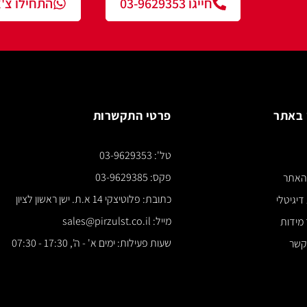
חייגו 03-9629353
התחילו צ'אט עם נציג
פרטי התקשרות
צור ק
טל': 03-9629353
*** א
פקס: 03-9629385
כתובת: פלוטיצקי 14 א.ת. ישן ראשון לציון
מייל: sales@pirzulst.co.il
שעות פעילות: ימים א' - ה', 17:30 - 07:30