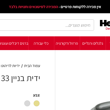
דף הב
ת פרטיים -
המכירה לסיטונאים וחנויות בלבד
הבלוג
הת
רזול ודקורציה
כלי עבודה
ברגים דיבלים ועוגנים
עשה זאת בעצמך
תומכ
עמוד הבית
/
ידיות לריהוט ולדלתות
/
ידיות לריהו
ידית בניין HRM 33
צבע