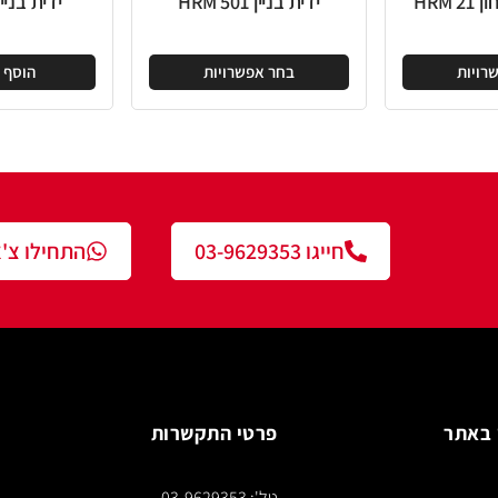
ידית בניין HRM 501
ידית בניין HRM 55
בחר אפשרויות
הוסף להצעה
חייגו 03-9629353
התחילו צ'אט עם נציג
פרטי התקשרות
צור ק
טל': 03-9629353