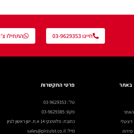
חייגו 03-9629353
התחילו צ'אט עם נציג
פרטי התקשרות
צור ק
טל': 03-9629353
*** א
פקס: 03-9629385
כתובת: פלוטיצקי 14 א.ת. ישן ראשון לציון
מייל: sales@pirzulst.co.il