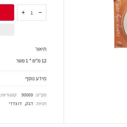
הוסף 
shlist
תיאור
12 מ"מ * 1 מטר
מידע נוסף
מק"ט:
90069
קטגוריות:
מוצרי אטימה ודו צדדי
תגיות:
דבק
,
דו צדדי