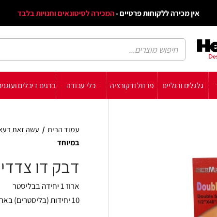
דף הב
ת פרטיים -
המכירה לסיטונאים וחנויות בלבד
הבלוג
הת
רזול ודקורציה
כלי עבודה
ברגים דיבלים ועוגנים
עשה זאת בעצמך
תומכ
עמוד הבית
/
עשה זאת בעצמך
/
מוצרי אטימה ודו 
במיוחד
דבק דו צדדי חזק במיוח
ארוז 1 יחידה בבליסטר
10 יחידות (בליסטרים) באריזה