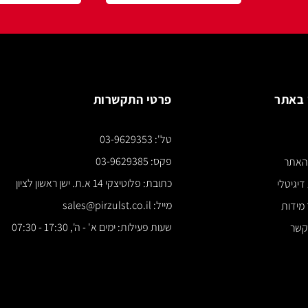
פרטי התקשרות
צור ק
טל': 03-9629353
*** א
פקס: 03-9629385
כתובת: פלוטיצקי 14 א.ת. ישן ראשון לציון
מייל: sales@pirzulst.co.il
שעות פעילות: ימים א' - ה', 17:30 - 07:30