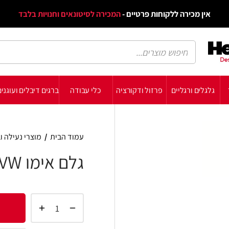
דף הב
ת פרטיים -
המכירה לסיטונאים וחנויות בלבד
הבלוג
הת
רזול ודקורציה
כלי עבודה
ברגים דיבלים ועוגנים
עשה זאת בעצמך
תומכ
עמוד הבית
/
מוצרי נעילה וביטחון
/
גלמים
/
גלם אימו VW
גלם אימו VW עבה HU66
הוסף 