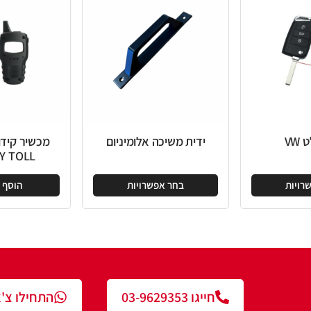
ידית משיכה אלומיניום
מכשיר קידוד XHORSE
MINI KEY TOLL
בחר אפשרויות
הוסף להצעה
חייגו 03-9629353
התחילו צ'אט עם נציג