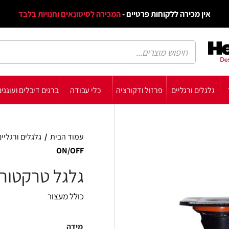
דף הב
ת פרטיים -
המכירה לסיטונאים וחנויות בלבד
הבלוג
הת
רזול ודקורציה
כלי עבודה
ברגים דיבלים ועוגנים
עשה זאת בעצמך
תומכ
עמוד הבית
/
גלגלים ורגליים
/
גלגלים למשקל כבד
ON/OFF
גלגל טרקטור + מעצור ON/OFF
כולל מעצור
מידה