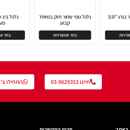
לגל גומי שחור חזק במיוחד
גלגל ביג שחור פלטה
קבוע
מעצור
בחר אפשרויות
בחר אפשרויות
חייגו 03-9629353
התחילו צ'אט עם נציג
פרטי התקשרות
צור ק