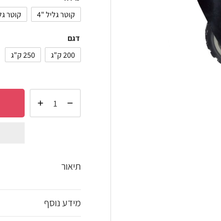
קוטר גליל "4
קוטר גליל "5
דגם
200 ק"ג
250 ק"ג
הוסף 
shlist
תיאור
מידע נוסף