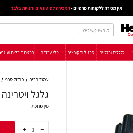
דף הב
ת פרטיים -
המכירה לסיטונאים וחנויות בלבד
הבלוג
הת
רזול ודקורציה
כלי עבודה
ברגים דיבלים ועוגנים
עשה זאת בעצמך
תומכ
עמוד הבית
/
פרזול טכני
/
פרזול לתריסים
/
גלגל 
גלגל ויטרינה
פין מתכת
הוסף 