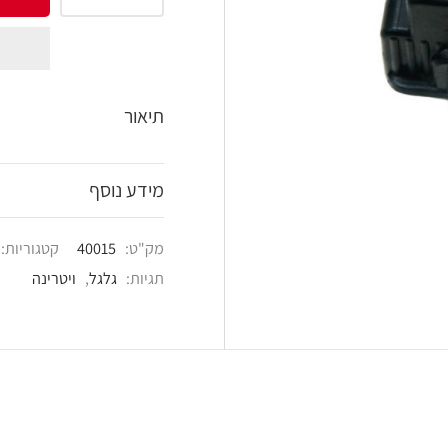
shlist
תיאור
מידע נוסף
מק"ט:
40015
קטגוריות:
פרזול טכני
,
פרזול לת
תגיות:
גלגל
,
ויטרינה