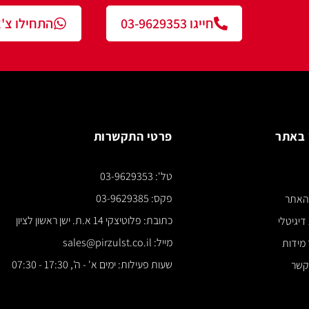
חייגו 03-9629353
התחילו צ'אט עם נציג
פרטי התקשרות
צור ק
טל': 03-9629353
*** א
פקס: 03-9629385
כתובת: פלוטיצקי 14 א.ת. ישן ראשון לציון
מייל: sales@pirzulst.co.il
שעות פעילות: ימים א' - ה', 17:30 - 07:30