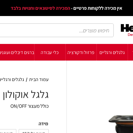
דף הב
ת פרטיים -
המכירה לסיטונאים וחנויות בלבד
הבלוג
הת
רזול ודקורציה
כלי עבודה
ברגים דיבלים ועוגנים
עשה זאת בעצמך
תומכ
עמוד הבית
/
גלגלים ורגליים
/
גלגלים
/
גלגל אוקולון
גלגל אוקולון רחב + מעצור OFF
כולל מעצור ON/OFF
מידה