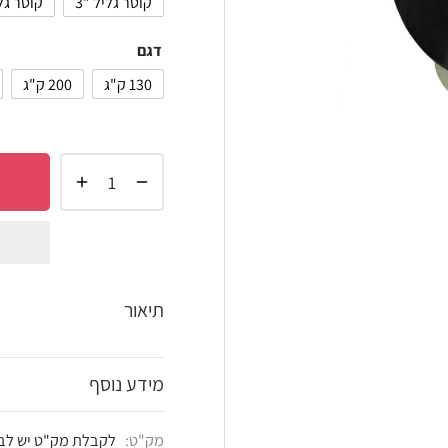
קוטר גליל "3
קוטר גליל "4
קוטר גליל "5
דגם
130 ק"ג
200 ק"ג
250 ק"ג
הוסף 
shlist
תיאור
מידע נוסף
מק"ט:
לקבלת מק"ט יש לבחור את הדגם הרצוי