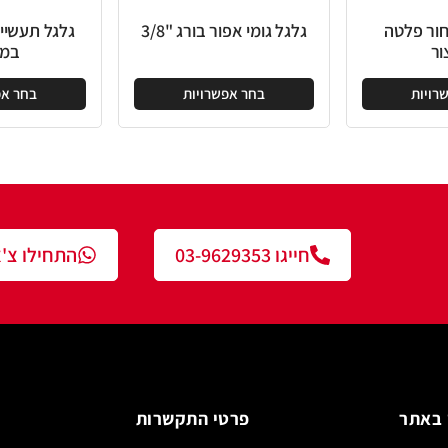
גלגל גומי אפור בורג "3/8
גלגל תעשייתי שחור חזק
במיוחד
בחר אפשרויות
בחר אפשרויות
חייגו 03-9629353
התחילו צ'אט עם נציג
פרטי התקשרות
צור ק