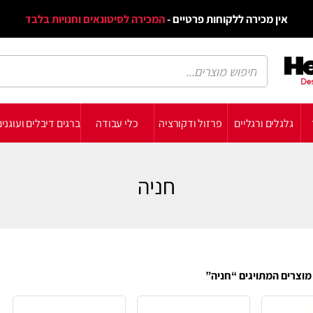
דף הב
ת פרטיים -
המכירה לסיטונאים וחנויות בלבד
הבלוג
הת
רזול ודקורציה
כלי עבודה
ברגים דיבלים ועוגנים
עשה זאת בעצמך
תומכ
חניה
ה”