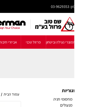
03-96293
אין מכירה ללקוחו
מוצרי נעילה וביטחון
פרזול טכני
אביזרי חיבור
גלגלים ורגליים
פ
וריות
עמוד הבית
/
מוצרים המתויגים “חני
מחסומי חניה
מנעולים