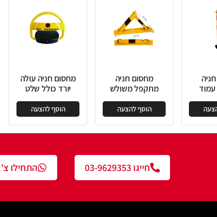
חסום חניה
מחסום חניה עולה
קפל משולש
יורד כולל שלט
וסף להצעה
הוסף להצעה
חייגו 03-9629353
התחילו צ'אט עם נציג