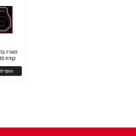
מארז ברג
קודח 35 מ"מ
הוסף ל