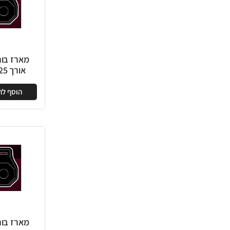
אורך 25 מ"מ
הוסף ל
מארז בור