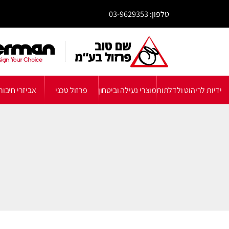
טלפון: 03-9629353
ידיות לריהוט ולדלתות
מוצרי נעילה וביטחון
פרזול טכני
אביזרי חיבור