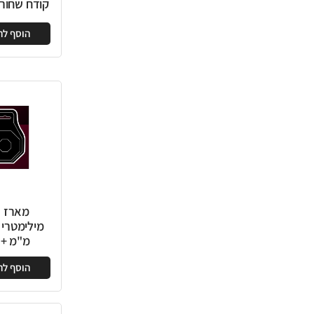
קודח שחור 25 מ"
הוסף ל
מארז ב
מ"מ + 
הוסף ל