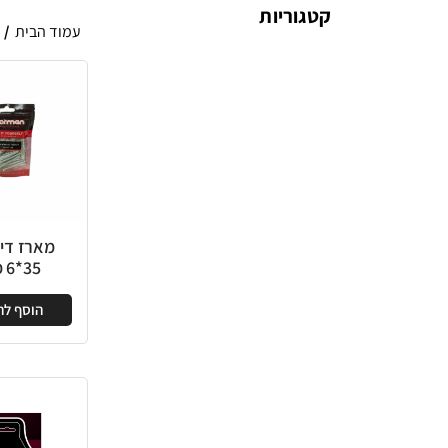
קטגוריות
עמוד הבית
/
מארז די
35*6 מ"מ
הוסף ל