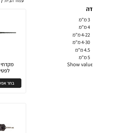
עמוד הבית
/
כלי עבודה
/
מקדחים
דה
3 מ"מ
4 מ"מ
4-22 מ"מ
4-30 מ"מ
4.5 מ"מ
5 מ"מ
Show value
מקדחי SDS
מ
לפטישון
בחר אפשרויות
בח