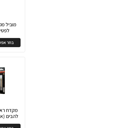
מוביל מסור כוס
מ
לפטישון
למת
בחר אפשרויות
בח
מקדח ראש חץ 4
סט
להבים (אימפקט)